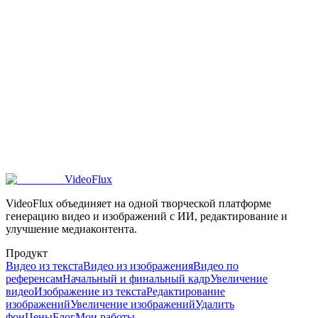
Какие способы оплаты поддерживает VideoFlux?
Переносятся ли кредиты VideoFlux на следующий месяц?
Что будет, если у меня закончатся кредиты VideoFlux?
Делает ли VideoFlux возврат за подписки?
VideoFlux
VideoFlux объединяет на одной творческой платформе
генерацию видео и изображений с ИИ, редактирование и
улучшение медиаконтента.
Продукт
Видео из текста
Видео из изображения
Видео по
референсам
Начальный и финальный кадр
Увеличение
видео
Изображение из текста
Редактирование
изображений
Увеличение изображений
Удалить
фон
Цены
Блог
Мои работы