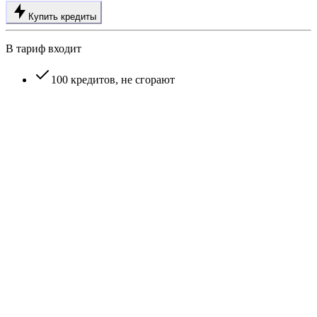
Купить кредиты
В тариф входит
100 кредитов, не сгорают
Как работает система кредитов в AI-генераторе видео VideoFlux?
Можно ли отменить подписку VideoFlux в любой момент?