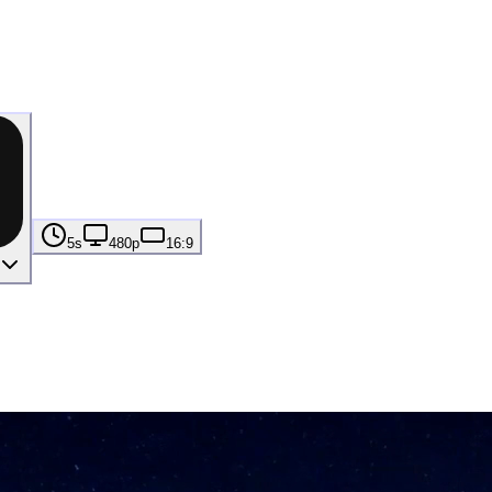
5s
480p
16:9