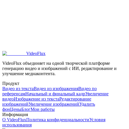
Можно ли использовать результаты преобразования изображений
для видео с ИИ?
Можно ли использовать результаты преобразования изображений в
коммерческих целях?
VideoFlux
VideoFlux объединяет на одной творческой платформе
генерацию видео и изображений с ИИ, редактирование и
улучшение медиаконтента.
Продукт
Видео из текста
Видео из изображения
Видео по
референсам
Начальный и финальный кадр
Увеличение
видео
Изображение из текста
Редактирование
изображений
Увеличение изображений
Удалить
фон
Цены
Блог
Мои работы
Информация
О VideoFlux
Политика конфиденциальности
Условия
использования