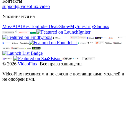
Контакты
support@videoflux.video
Упоминается на
MossAI
AIBestTop
Indie.Deals
ShowMySites
TinyStartups
©
2026
VideoFlux
,
Все права защищены
VideoFlux независим и не связан с поставщиками моделей и
не одобрен ими.