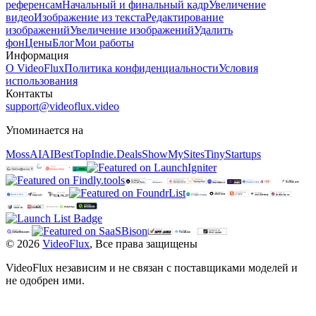
референсам
Начальный и финальный кадр
Увеличение
видео
Изображение из текста
Редактирование
изображений
Увеличение изображений
Удалить
фон
Цены
Блог
Мои работы
Информация
О VideoFlux
Политика конфиденциальности
Условия
использования
Контакты
support@videoflux.video
Упоминается на
MossAI
AIBestTop
Indie.Deals
ShowMySites
TinyStartups
©
2026
VideoFlux
,
Все права защищены
VideoFlux независим и не связан с поставщиками моделей и
не одобрен ими.