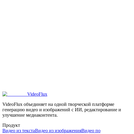
Чем видео из изображения отличается от видео из текста?
Какие изображения лучше всего подходят для ИИ-видео из
изображения?
Могу ли я контролировать перемещение изображения?
Могу ли я использовать видео из изображения для рекламы или
социальных сетей?
VideoFlux
VideoFlux объединяет на одной творческой платформе
генерацию видео и изображений с ИИ, редактирование и
улучшение медиаконтента.
Продукт
Видео из текста
Видео из изображения
Видео по