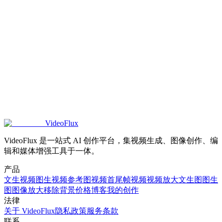
文生图应该选哪种 AI 图片模型？
我可以使用文生图结果来生成视频吗？
我可以将生成的图片用于商业用途吗？
VideoFlux
VideoFlux 是一站式 AI 创作平台，集视频生成、图像创作、编
辑和媒体增强工具于一体。
产品
文生视频
图生视频
参考图视频
首尾帧视频
视频放大
文生图
图生
图
图像放大
移除背景
价格
博客
我的创作
法律
关于 VideoFlux
隐私政策
服务条款
联系