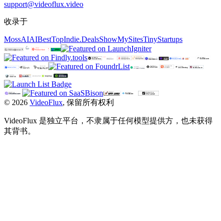
support@videoflux.video
收录于
MossAI
AIBestTop
Indie.Deals
ShowMySites
TinyStartups
©
2026
VideoFlux
,
保留所有权利
VideoFlux 是独立平台，不隶属于任何模型提供方，也未获得
其背书。