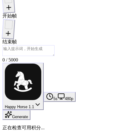
开始帧
结束帧
0
/
5000
5s
480p
Happy Horse 1.1
Generate
正在检查可用积分...