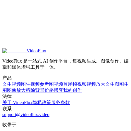
我可以控制图片的移动方式吗？
我可以将图生视频用于广告或社媒吗？
VideoFlux
VideoFlux 是一站式 AI 创作平台，集视频生成、图像创作、编
辑和媒体增强工具于一体。
产品
文生视频
图生视频
参考图视频
首尾帧视频
视频放大
文生图
图生
图
图像放大
移除背景
价格
博客
我的创作
法律
关于 VideoFlux
隐私政策
服务条款
联系
support@videoflux.video
收录于