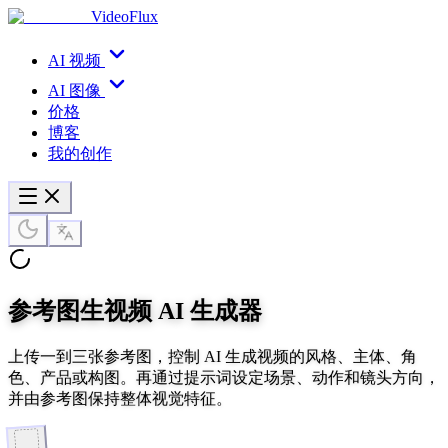
VideoFlux
AI 视频
AI 图像
价格
博客
我的创作
参考图生视频
AI 生成器
上传一到三张参考图，控制 AI 生成视频的风格、主体、角
色、产品或构图。再通过提示词设定场景、动作和镜头方向，
并由参考图保持整体视觉特征。