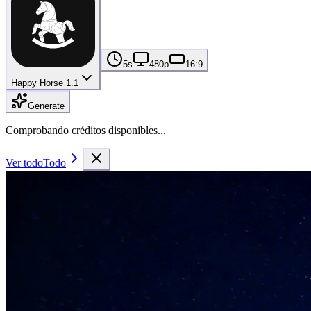
5s
480p
16:9
Happy Horse 1.1
Generate
Comprobando créditos disponibles...
Ver todo
Todo