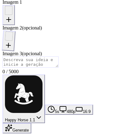
Imagem 1
Imagem 2
(opcional)
Imagem 3
(opcional)
0
/
5000
5s
480p
16:9
Happy Horse 1.1
Generate