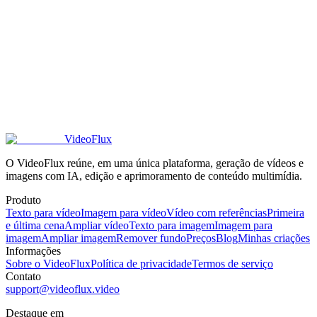
Os resultados imagem a imagem podem ser usados ​​para vídeo com
IA?
Posso usar comercialmente os resultados de imagem para imagem?
VideoFlux
O VideoFlux reúne, em uma única plataforma, geração de vídeos e
imagens com IA, edição e aprimoramento de conteúdo multimídia.
Produto
Texto para vídeo
Imagem para vídeo
Vídeo com referências
Primeira
e última cena
Ampliar vídeo
Texto para imagem
Imagem para
imagem
Ampliar imagem
Remover fundo
Preços
Blog
Minhas criações
Informações
Sobre o VideoFlux
Política de privacidade
Termos de serviço
Contato
support@videoflux.video
Destaque em