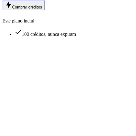
Comprar créditos
Este plano inclui
100 créditos, nunca expiram
Como funciona o sistema de créditos do gerador de vídeo com IA
VideoFlux?
Posso cancelar minha assinatura do VideoFlux a qualquer momento?