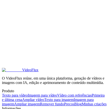
Quais métodos de pagamento o VideoFlux aceita?
Os créditos do VideoFlux acumulam para o mês seguinte?
O que acontece se meus créditos do VideoFlux acabarem?
O VideoFlux oferece reembolso para assinaturas?
VideoFlux
O VideoFlux reúne, em uma única plataforma, geração de vídeos e
imagens com IA, edição e aprimoramento de conteúdo multimídia.
Produto
Texto para vídeo
Imagem para vídeo
Vídeo com referências
Primeira
e última cena
Ampliar vídeo
Texto para imagem
Imagem para
imagem
Ampliar imagem
Remover fundo
Preços
Blog
Minhas criações
Informações