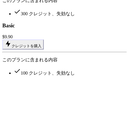
このプランに含まれる内容
300 クレジット、失効なし
Basic
$9.90
クレジットを購入
このプランに含まれる内容
100 クレジット、失効なし