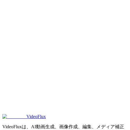
VideoFlux のクレジットシステムはどう動きますか？
VideoFlux のサブスクリプションはいつでも解約できますか？
VideoFlux はどの支払い方法に対応していますか？
VideoFlux のクレジットは翌月に繰り越されますか？
VideoFlux のクレジットが足りなくなったらどうなりますか？
VideoFlux はサブスクリプションの返金に対応していますか？
VideoFlux
VideoFluxは、AI動画生成、画像作成、編集、メディア補正