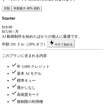
月額
年額
最大 40% 節約
Starter
$19.90
$15.90
/ 月
AI 動画制作を始めたばかりの個人に最適です。
年額 191 ドル（20% オフ）
今すぐ始める
このプランに含まれる内容
年 3,600 クレジット
基本 AI モデル
標準キュー
透かしなし
高画質モード
無制限の利用権