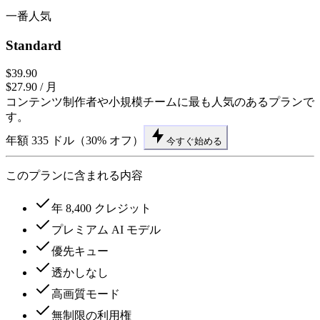
一番人気
Standard
$39.90
$27.90
/ 月
コンテンツ制作者や小規模チームに最も人気のあるプランで
す。
年額 335 ドル（30% オフ）
今すぐ始める
このプランに含まれる内容
年 8,400 クレジット
プレミアム AI モデル
優先キュー
透かしなし
高画質モード
無制限の利用権