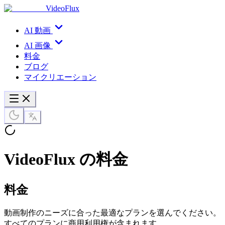
VideoFlux
AI 動画
AI 画像
料金
ブログ
マイクリエーション
VideoFlux の料金
料金
動画制作のニーズに合った最適なプランを選んでください。
すべてのプランに商用利用権が含まれます。