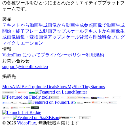
の各種ツールをひとつにまとめたクリエイティブプラットフ
ォームです。
製品
テキストから動画生成
画像から動画生成
参照画像で動画生成
開始・終了フレーム
動画アップスケール
テキストから画像生
成
画像編集・変換
画像アップスケール
背景を削除
料金
ブログ
マイクリエーション
情報
VideoFlux について
プライバシーポリシー
利用規約
お問い合わせ
support@videoflux.video
掲載先
MossAI
AIBestTop
Indie.Deals
ShowMySites
TinyStartups
©
2026
VideoFlux
,
無断転載を禁じます