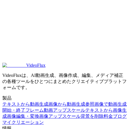
画像から動画生成AIに最適な画像はどれですか？
画像の動きを制御できますか？
画像を動画に変換して広告やソーシャルメディアに使用できますか？
VideoFlux
VideoFluxは、AI動画生成、画像作成、編集、メディア補正
の各種ツールをひとつにまとめたクリエイティブプラットフ
ォームです。
製品
テキストから動画生成
画像から動画生成
参照画像で動画生成
開始・終了フレーム
動画アップスケール
テキストから画像生
成
画像編集・変換
画像アップスケール
背景を削除
料金
ブログ
マイクリエーション
情報