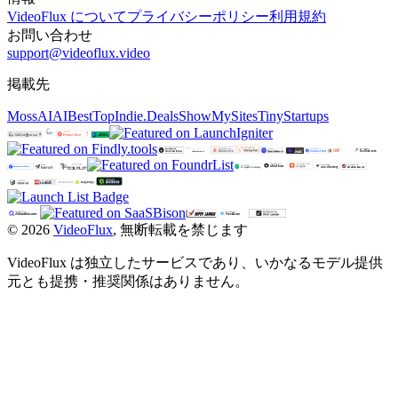
VideoFlux について
プライバシーポリシー
利用規約
お問い合わせ
support@videoflux.video
掲載先
MossAI
AIBestTop
Indie.Deals
ShowMySites
TinyStartups
©
2026
VideoFlux
,
無断転載を禁じます
VideoFlux は独立したサービスであり、いかなるモデル提供
元とも提携・推奨関係はありません。