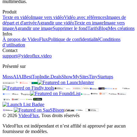
multimédias.
Produit
Texte en vidéo
Image vers vidéo
Vidéo avec références
Images de
départ et d'arrivée
Agrandir une vidéo
Texte en image
Image vers
image
Agrandir une image
Supprimer le fond
Tarifs
Blog
Mes créations
Infos
À propos de VideoFlux
Politique de confidentialité
Conditions
d’utilisation
Contact
support@videoflux.video
Présenté sur
MossAI
AIBestTop
Indie.Deals
ShowMySites
TinyStartups
©
2026
VideoFlux
,
Tous droits réservés
VideoFlux est indépendant et n’est affilié ni approuvé par aucun
fournisseur de modèles.