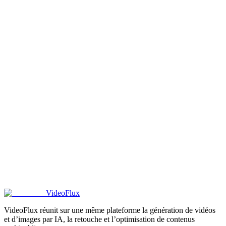
Qu’est-ce que la génération de vidéo guidée par référence ?
En quoi la vidéo guidée par référence diffère-t-elle d’image vers vidéo ?
Quel type d’images de référence utiliser ?
La vidéo par référence peut-elle garder un personnage cohérent ?
Puis-je utiliser la vidéo par référence pour des campagnes de marque ?
VideoFlux
VideoFlux réunit sur une même plateforme la génération de vidéos
et d’images par IA, la retouche et l’optimisation de contenus