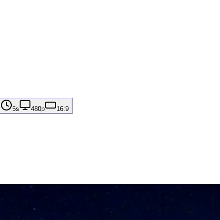
5s
480p
16:9