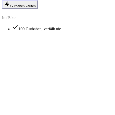
Guthaben kaufen
Im Paket
100 Guthaben, verfällt nie
Wie funktioniert das Guthabensystem von VideoFlux?
Kann ich mein VideoFlux-Abonnement jederzeit kündigen?