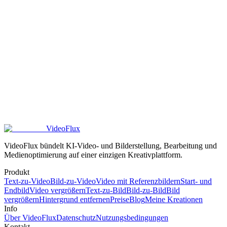
Welche Zahlungsmethoden akzeptiert VideoFlux?
Werden VideoFlux-Guthaben in den nächsten Monat übertragen?
Was passiert, wenn mein VideoFlux-Guthaben aufgebraucht ist?
Bietet VideoFlux Rückerstattungen für Abonnements an?
VideoFlux
VideoFlux bündelt KI-Video- und Bilderstellung, Bearbeitung und
Medienoptimierung auf einer einzigen Kreativplattform.
Produkt
Text-zu-Video
Bild-zu-Video
Video mit Referenzbildern
Start- und
Endbild
Video vergrößern
Text-zu-Bild
Bild-zu-Bild
Bild
vergrößern
Hintergrund entfernen
Preise
Blog
Meine Kreationen
Info
Über VideoFlux
Datenschutz
Nutzungsbedingungen
Kontakt