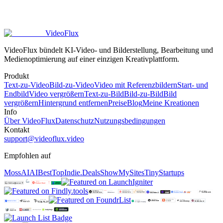
Wann sollte ich Start- und Endbild für Video verwenden?
VideoFlux
VideoFlux bündelt KI-Video- und Bilderstellung, Bearbeitung und
Medienoptimierung auf einer einzigen Kreativplattform.
Produkt
Text-zu-Video
Bild-zu-Video
Video mit Referenzbildern
Start- und
Endbild
Video vergrößern
Text-zu-Bild
Bild-zu-Bild
Bild
vergrößern
Hintergrund entfernen
Preise
Blog
Meine Kreationen
Info
Über VideoFlux
Datenschutz
Nutzungsbedingungen
Kontakt
support@videoflux.video
Empfohlen auf
MossAI
AIBestTop
Indie.Deals
ShowMySites
TinyStartups