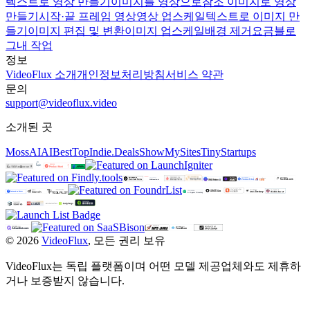
텍스트로 영상 만들기
이미지를 영상으로
참조 이미지로 영상
만들기
시작·끝 프레임 영상
영상 업스케일
텍스트로 이미지 만
들기
이미지 편집 및 변환
이미지 업스케일
배경 제거
요금
블로
그
내 작업
정보
VideoFlux 소개
개인정보처리방침
서비스 약관
문의
support@videoflux.video
소개된 곳
MossAI
AIBestTop
Indie.Deals
ShowMySites
TinyStartups
©
2026
VideoFlux
,
모든 권리 보유
VideoFlux는 독립 플랫폼이며 어떤 모델 제공업체와도 제휴하
거나 보증받지 않습니다.